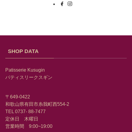
SHOP DATA
Patisserie Kusugin
パティスリークスギン
〒649-0422
和歌山県有田市糸我町西554-2
TEL 0737- 88-7477
定休日 木曜日
営業時間 9:00~19:00