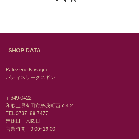
SHOP DATA
Patisserie Kusugin
パティスリークスギン
〒649-0422
和歌山県有田市糸我町西554-2
TEL 0737- 88-7477
定休日 木曜日
営業時間 9:00~19:00